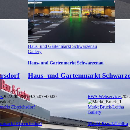
Haus- und Gartenmarkt Schwarzenau
Gallery
Haus- und Gartenmarkt Schwarzenau
rsdorf
Haus- und Gartenmarkt Schwarz
es
2022-06-28T09:35:07+00:00
RWA Webservices
202
markt Ebreichsdorf
Markt Bruck/Leitha
Gallery
nmarkt Ebreichsdorf
Markt Bruck/Leitha