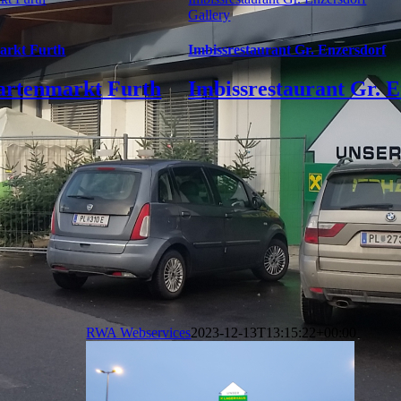
Gallery
arkt Furth
Imbissrestaurant Gr. Enzersdorf
artenmarkt Furth
Imbissrestaurant Gr. 
RWA Webservices
2023-12-13T13:15:22+00:00