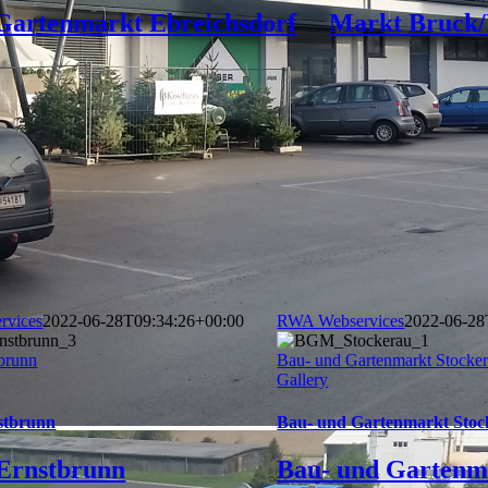
Gartenmarkt Ebreichsdorf
Markt Bruck/
rvices
2022-06-28T09:34:26+00:00
RWA Webservices
2022-06-28
brunn
Bau- und Gartenmarkt Stocke
Gallery
stbrunn
Bau- und Gartenmarkt Stoc
Ernstbrunn
Bau- und Gartenm