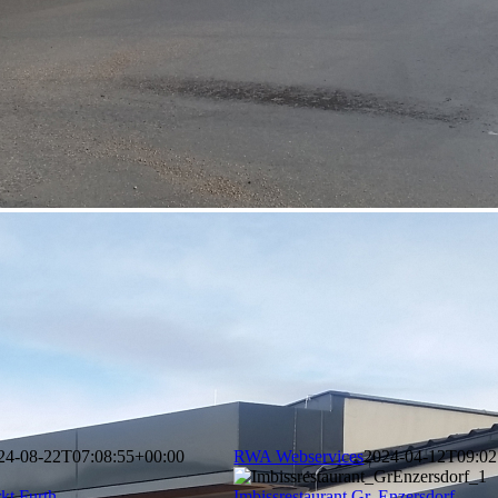
nden Bau- und Gartenmarktes sowie Zubau eines Gartenfreibereiches. 
g der Regalierung.
24-08-22T07:08:55+00:00
RWA Webservices
2024-04-12T09:02
kt Furth
Imbissrestaurant Gr. Enzersdorf