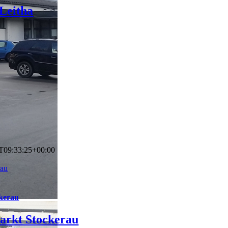
Leitha
T09:33:25+00:00
rau
kerau
arkt Stockerau