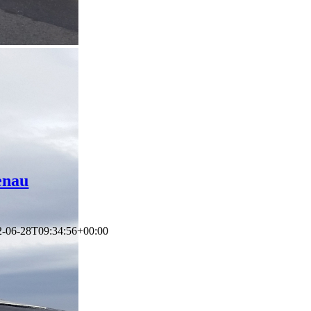
enau
2-06-28T09:34:56+00:00