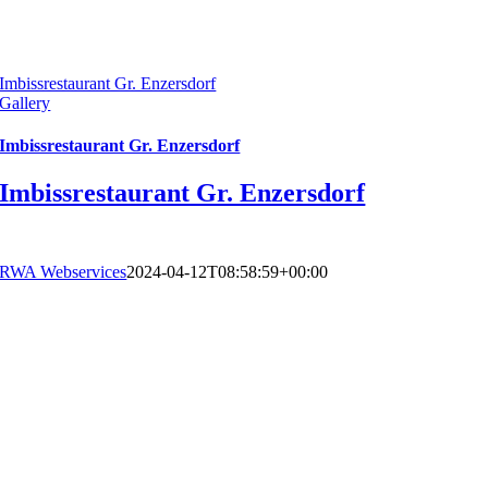
Imbissrestaurant Gr. Enzersdorf
Gallery
Imbissrestaurant Gr. Enzersdorf
Imbissrestaurant Gr. Enzersdorf
RWA Webservices
2024-04-12T08:58:59+00:00