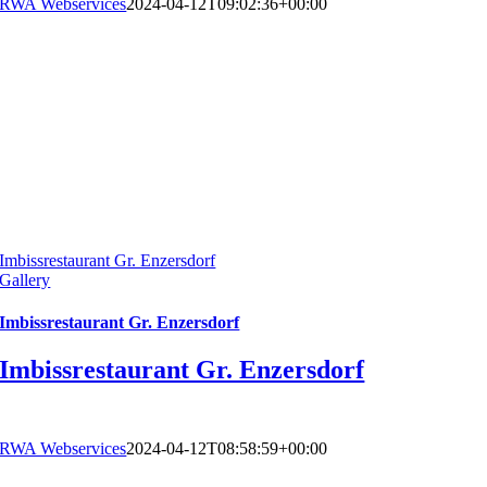
RWA Webservices
2024-04-12T09:02:36+00:00
Imbissrestaurant Gr. Enzersdorf
Gallery
Imbissrestaurant Gr. Enzersdorf
Imbissrestaurant Gr. Enzersdorf
RWA Webservices
2024-04-12T08:58:59+00:00