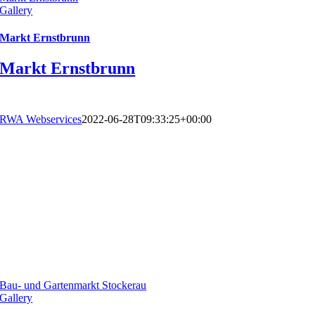
Gallery
Markt Ernstbrunn
Markt Ernstbrunn
RWA Webservices
2022-06-28T09:33:25+00:00
Bau- und Gartenmarkt Stockerau
Gallery