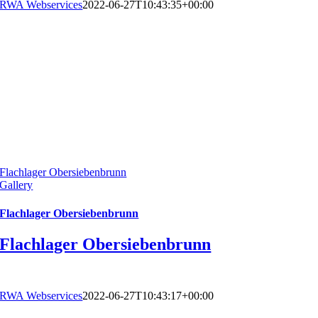
RWA Webservices
2022-06-27T10:43:35+00:00
Flachlager Obersiebenbrunn
Gallery
Flachlager Obersiebenbrunn
Flachlager Obersiebenbrunn
RWA Webservices
2022-06-27T10:43:17+00:00