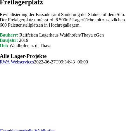
Freilagerplatz
Revitalisierung der Fassade samt Sanierung der Statue auf dem Silo.
Der Freialgerplatz umfasst rd. 6.500m² Lagerfläche mit zusätzlichen
600 Palettenstellplätzen in Hochregallagern.
Bauherr:
Raiffeisen Lagerhaus Waidhofen/Thaya eGen
Baujahr:
2019
Ort:
Waidhofen a. d. Thaya
Alle Lager-Projekte
RWA Webservices
2022-06-27T09:34:43+00:00
Getreidelagerhalle Waidhofen