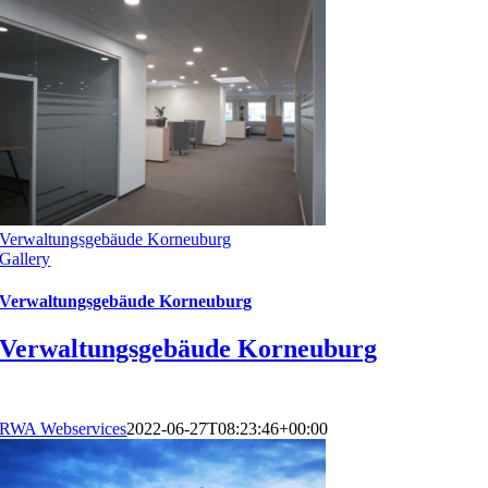
Verwaltungsgebäude Korneuburg
Gallery
Verwaltungsgebäude Korneuburg
Verwaltungsgebäude Korneuburg
RWA Webservices
2022-06-27T08:23:46+00:00