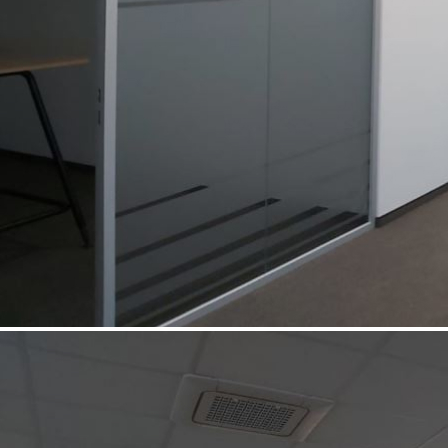
Verwaltungsgebäude Korneuburg
Umbau der bestehenden Bürofläche sowie des gesamten
Speisesaalbereiches zu einem Großraumbüro „Open Space“, Einbau
von neuen (konditionierten) Besprechungsräumen und einem kleinen