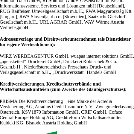
Solution Data GmbH, RI-Solution GmbH Gesellschaft für Retail-
Informationssysteme, Services und Lösungen mbH [Deutschland],
RUG Raiffeisen Umweltgesellschaft m.b.H., RWA Magyarország Kft.
[Ungarn], RWA Slovenija, d.o.o. [Slowenien], Saatzucht Gleisdorf
Gesellschaft m.b.H., URL AGRAR GmbH, WAV Wärme Austria
VertriebsgmbH
Adressenverlage und Direktwerbeunternehmen (als Dienstleister
für eigene Werbeaktionen):
WIRZ WERBEAGENTUR GmbH, wuapaa internet solutions GmbH
„agensketterl“ Druckerei GmbH, Druckerei Robitschek & Co.
Ges.m.b.H., Niederösterreichisches Pressehaus Druck- und
Verlagsgesellschaft m.b.H., „Druckwerkstatt“ Handels GmbH
Kreditversicherungen, Kreditschutzverbände und
Wirtschaftsauskunfteien (zum Zwecke des Gläubigerschutzes):
PRISMA Die Kreditversicherung – eine Marke der Acredia
Versicherung AG, Atradius Credit Insurance N.V., Zweigniederlassung
Österreich, KSV1870 Information GmbH, CRIF GmbH, Coface
Central Europe Holding AG, Creditreform Wirtschaftsauskunftei
Kubicki KG, Bisnode Austria Holding GmbH