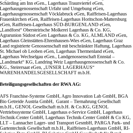
Schärding am Inn eGen., Lagerhaus Traunviertel eGen,
Lagerhausgenossenschaft Urfahr und Umgebung eGen,
Lagerhausgenossenschaft Vöcklabruck eGen, Raiffeisen-Lagerhaus
Frauenkirchen eGen, Raiffeisen-Lagerhaus Horitschon-Mattersburg
eGen, Raiffeisen-Lagerhaus SÜD-BURGENLAND eGen,
„Landforst“ Obersteirische Molkerei Lagerhaus & Co. KG,
Agrarunion Südost eGen Lagerhaus & Co. KG, ALMLAND eGen,
Lagerhaus Gleinstätten-Ehrenhausen-Wies eGen, Lagerhaus Graz
Land registrierte Genossenschaft mit beschränkter Haftung, Lagerhaus
St. Michael ob Leoben eGen, Lagerhaus Thermenland eGen,
Lagerhaus Wechselgau eGen., Landgenossenschaft Ennstal –
„Landmarkt“ KG, Landring Weiz Lagerhausgenossenschaft & Co.
KG., Steirersaat eGen, „UNSER LAGERHAUS“
WARENHANDELSGESELLSCHAFT m.b.H.
Beteiligungsgesellschaften der RWA AG:
AFS Franchise-Systeme GmbH, Agro Innovation Lab GmbH, BGA
Bio Getreide Austria GmbH, Garant – Tiernahrung Gesellschaft
m.b.H., GENOL Gesellschaft m.b.H. & Co.KG, GENOL
Vertriebssysteme GmbH, Lagerhaus e-Service GmbH, Lagerhaus
Technik-Center GmbH, Lagerhaus Technik-Center GmbH & Co KG,
LLT – Lannacher Lager- und Transport GesmbH, PARGA Park- und
Gartentechnik Gesellschaft m.b.H., Raiffeisen-Lagerhaus GmbH, RI-