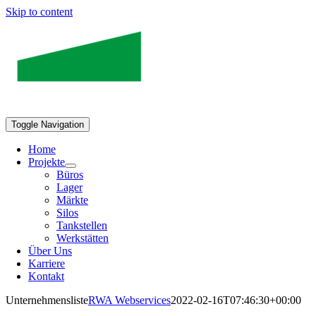
Skip to content
Toggle Navigation
Home
Projekte
Büros
Lager
Märkte
Silos
Tankstellen
Werkstätten
Über Uns
Karriere
Kontakt
Unternehmensliste
RWA Webservices
2022-02-16T07:46:30+00:00