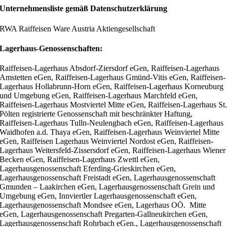
Unternehmensliste gemäß Datenschutzerklärung
RWA Raiffeisen Ware Austria Aktiengesellschaft
Lagerhaus-Genossenschaften:
Raiffeisen-Lagerhaus Absdorf-Ziersdorf eGen, Raiffeisen-Lagerhaus
Amstetten eGen, Raiffeisen-Lagerhaus Gmünd-Vitis eGen, Raiffeisen-
Lagerhaus Hollabrunn-Horn eGen, Raiffeisen-Lagerhaus Korneuburg
und Umgebung eGen, Raiffeisen-Lagerhaus Marchfeld eGen,
Raiffeisen-Lagerhaus Mostviertel Mitte eGen, Raiffeisen-Lagerhaus St
Pölten registrierte Genossenschaft mit beschränkter Haftung,
Raiffeisen-Lagerhaus Tulln-Neulengbach eGen, Raiffeisen-Lagerhaus
Waidhofen a.d. Thaya eGen, Raiffeisen-Lagerhaus Weinviertel Mitte
eGen, Raiffeisen Lagerhaus Weinviertel Nordost eGen, Raiffeisen-
Lagerhaus Weitersfeld-Zissersdorf eGen, Raiffeisen-Lagerhaus Wiener
Becken eGen, Raiffeisen-Lagerhaus Zwettl eGen,
Lagerhausgenossenschaft Eferding-Grieskirchen eGen,
Lagerhausgenossenschaft Freistadt eGen, Lagerhausgenossenschaft
Gmunden – Laakirchen eGen, Lagerhausgenossenschaft Grein und
Umgebung eGen, Innviertler Lagerhausgenossenschaft eGen,
Lagerhausgenossenschaft Mondsee eGen, Lagerhaus OÖ. Mitte
eGen, Lagerhausgenossenschaft Pregarten-Gallneukirchen eGen,
Lagerhausgenossenschaft Rohrbach eGen., Lagerhausgenossenschaft