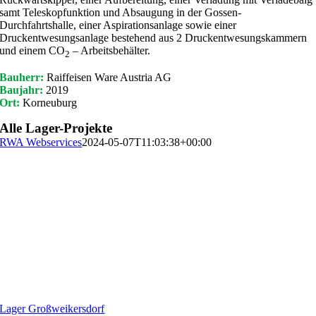
samt Teleskopfunktion und Absaugung in der Gossen-
Durchfahrtshalle, einer Aspirationsanlage sowie einer
Druckentwesungsanlage bestehend aus 2 Druckentwesungskammern
und einem CO
– Arbeitsbehälter.
2
Bauherr:
Raiffeisen Ware Austria AG
Baujahr:
2019
Ort:
Korneuburg
Alle Lager-Projekte
RWA Webservices
2024-05-07T11:03:38+00:00
Lager Großweikersdorf