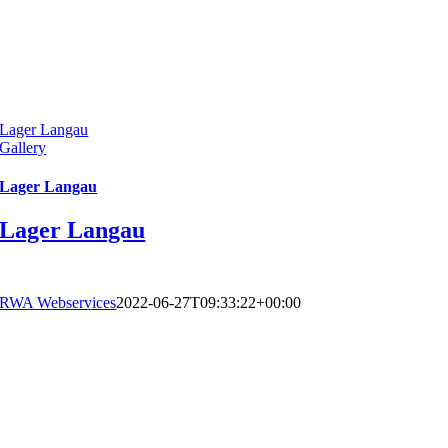
Lager Langau
Gallery
Lager Langau
Lager Langau
RWA Webservices
2022-06-27T09:33:22+00:00