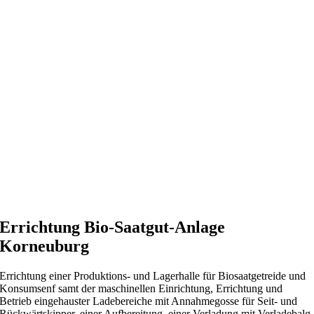
Errichtung Bio-Saatgut-Anlage
Korneuburg
Errichtung einer Produktions- und Lagerhalle für Biosaatgetreide und
Konsumsenf samt der maschinellen Einrichtung, Errichtung und
Betrieb eingehauster Ladebereiche mit Annahmegosse für Seit- und
Rückwärtskipper, einer Aufbereitung, einer Verladung mit Verladebalg