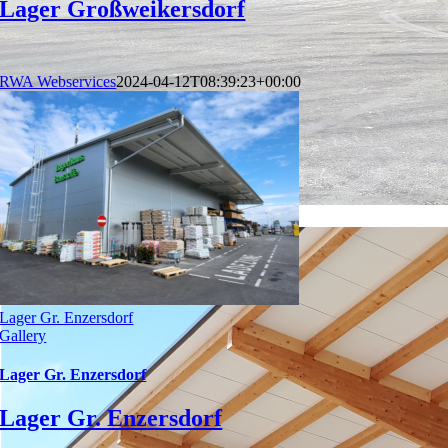
Lager Großweikersdorf
RWA Webservices
2024-04-12T08:39:23+00:00
Lager Gr. Enzersdorf
Gallery
Lager Gr. Enzersdorf
Lager Gr. Enzersdorf