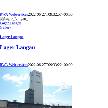
RWA Webservices
2022-06-27T09:32:57+00:00
Lager Langau
Gallery
Lager Langau
Lager Langau
RWA Webservices
2022-06-27T09:33:22+00:00