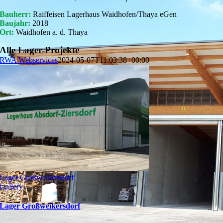
Bauherr:
Raiffeisen Lagerhaus Waidhofen/Thaya eGen
Baujahr:
2018
Ort:
Waidhofen a. d. Thaya
Alle Lager-Projekte
RWA Webservices
2024-05-07T11:03:38+00:00
Lager Großweikersdorf
Gallery
Lager Großweikersdorf