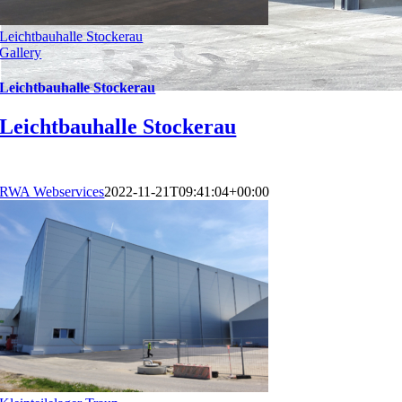
Leichtbauhalle Stockerau
Gallery
Leichtbauhalle Stockerau
Leichtbauhalle Stockerau
RWA Webservices
2022-11-21T09:41:04+00:00