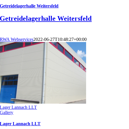
Getreidelagerhalle Weitersfeld
Getreidelagerhalle Weitersfeld
RWA Webservices
2022-06-27T10:48:27+00:00
Lager Lannach LLT
Gallery
Lager Lannach LLT