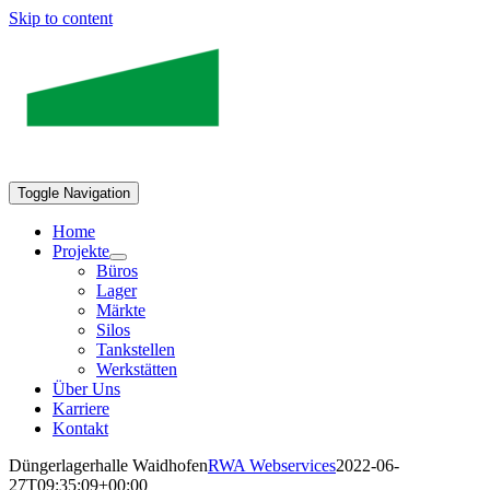
Skip to content
Toggle Navigation
Home
Projekte
Büros
Lager
Märkte
Silos
Tankstellen
Werkstätten
Über Uns
Karriere
Kontakt
Düngerlagerhalle Waidhofen
RWA Webservices
2022-06-
27T09:35:09+00:00