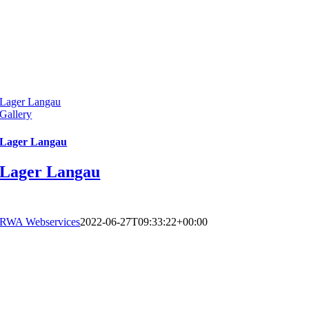
Lager Langau
Gallery
Lager Langau
Lager Langau
RWA Webservices
2022-06-27T09:33:22+00:00