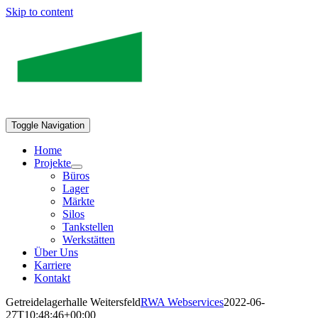
Skip to content
Toggle Navigation
Home
Projekte
Büros
Lager
Märkte
Silos
Tankstellen
Werkstätten
Über Uns
Karriere
Kontakt
Getreidelagerhalle Weitersfeld
RWA Webservices
2022-06-
27T10:48:46+00:00